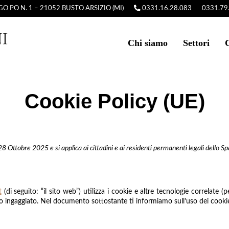
O PO N. 1 – 21052 BUSTO ARSIZIO (MI)
0331.16.28.083
0331.79
Chi siamo
Settori
Cookie Policy (UE)
 28 Ottobre 2025 e si applica ai cittadini e ai residenti permanenti legali dello
t
(di seguito: “il sito web”) utilizza i cookie e altre tecnologie correlate 
o ingaggiato. Nel documento sottostante ti informiamo sull’uso dei cookie