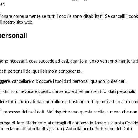
er.
onare correttamente se tutti i cookie sono disabilitati. Se cancelli i coo
l nostro sito web.
 personali
li sono necessari, cosa succede ad essi, quanto a lungo verranno mantenuti
i dati personali dei quali siamo a conoscenza.
rreggere, cancellare o bloccare i tuoi dati personali quando lo desideri.
 il diritto di revocare questo consenso e di eliminare i tuoi dati personali.
iedere tutti i tuoi dati dal controllore e trasferirli tutti quanti ad un altro con
so il processo dei tuoi dati. Noi rispetteremo questa scelta, a meno che non c
 Si prega di fare riferimento ai dettagli di contatto in fondo a questa Cook
 reclamo all’autorità di vigilanza (l’Autorità per la Protezione dei Dati).