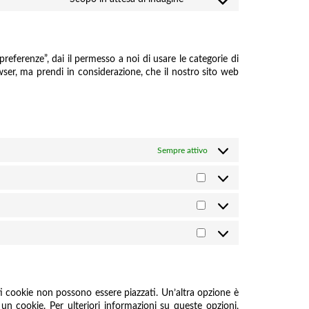
Consent
to
service
varie
eferenze”, dai il permesso a noi di usare le categorie di
owser, ma prendi in considerazione, che il nostro sito web
Sempre attivo
Preferenze
Statistiche
Marketing
 cookie non possono essere piazzati. Un’altra opzione è
n cookie. Per ulteriori informazioni su queste opzioni,