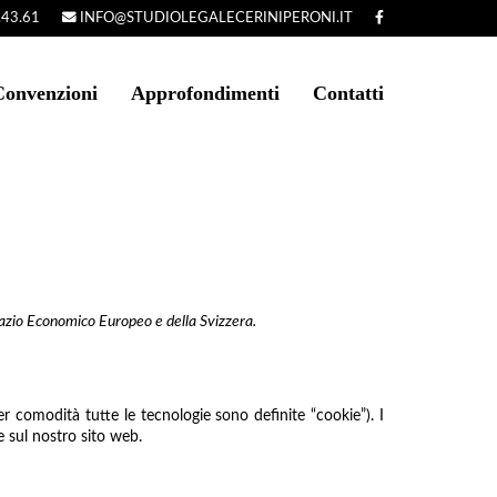
.43.61
INFO@STUDIOLEGALECERINIPERONI.IT
Convenzioni
Approfondimenti
Contatti
 Spazio Economico Europeo e della Svizzera.
(per comodità tutte le tecnologie sono definite “cookie”). I
 sul nostro sito web.