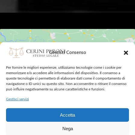
Gestisci Consenso
Fai clic su "Accetto" per abilitare Google
Per fornire le migliori esperienze, utilizziamo tecnologie come i cookie per
maps
memorizzare e/o accedere alle informazioni del dispositivo. Il consenso a
queste tecnologie ci permetterà di elaborare dati come il comportamento di
Cookie Policy
navigazione o ID unici su questo sito. Non acconsentire o ritirare il consenso
Accetto
può influire negativamente su alcune caratteristiche e funzioni.
Gestisci servizi
Accetta
Nega