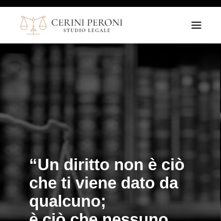
T
o
g
g
l
e
n
a
v
i
g
a
t
i
o
n
“Un diritto non è ciò
che ti viene dato da
qualcuno;
è ciò che nessuno